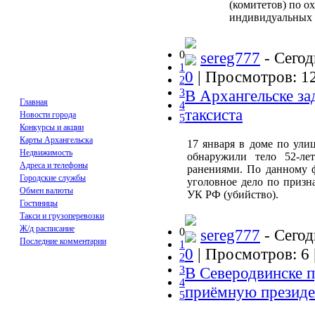
(комитетов) по о
индивидуальных 
0
sereg777
- Сегод
1
0
| Просмотров: 12
2
3
В Архангельске за
Главная
4
таксиста
Новости города
5
Конкурсы и акции
Карты Архангельска
17 января в доме по ули
Недвижимость
обнаружили тело 52-ле
Адреса и телефоны
ранениями. По данному 
Городские службы
уголовное дело по призна
Обмен валюты
УК РФ (убийство).
Гостиницы
Такси и грузоперевозки
Ж/д расписание
0
sereg777
- Сегод
Последние комментарии
1
0
| Просмотров: 6 
2
3
В Северодвинске 
4
приёмную президе
5