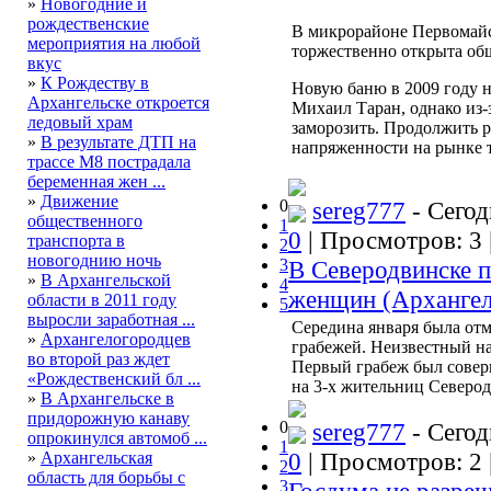
»
Новогодние и
рождественские
В микрорайоне Первомайс
мероприятия на любой
торжественно открыта общ
вкус
»
К Рождеству в
Новую баню в 2009 году 
Архангельске откроется
Михаил Таран, однако из-
ледовый храм
заморозить. Продолжить 
»
В результате ДТП на
напряженности на рынке т
трассе М8 пострадала
беременная жен ...
»
Движение
0
sereg777
- Сегод
общественного
1
0
| Просмотров: 3 
транспорта в
2
новогоднию ночь
3
В Северодвинске п
»
В Архангельской
4
женщин (Архангел
области в 2011 году
5
выросли заработная ...
Середина января была отм
»
Архангелогородцев
грабежей. Неизвестный н
во второй раз ждет
Первый грабеж был соверш
«Рождественский бл ...
на 3-х жительниц Северод
»
В Архангельске в
придорожную канаву
0
sereg777
- Сегод
опрокинулся автомоб ...
1
0
| Просмотров: 2 
»
Архангельская
2
область для борьбы с
3