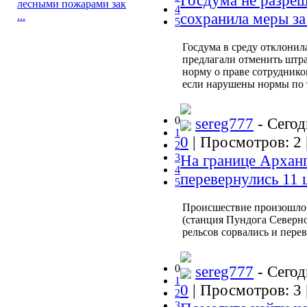
Госдума не разреш
лесными пожарами зак
4
сохранила меры за
...
5
Госдума в среду отклонил
предлагали отменить штра
норму о праве сотруднико
если нарушены нормы по 
0
sereg777
- Сегод
1
0
| Просмотров: 2 
2
3
На границе Арханг
4
перевернулись 11 
5
Происшествие произошло 
(станция Пундога Северно
рельсов сорвались и пере
0
sereg777
- Сегод
1
0
| Просмотров: 3 
2
3