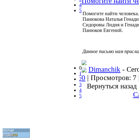
Помогите найти ч
4
5
Помогите найти человека.
Панюкова Наталья Генади
Сидоровы Лидия и Генадий
Панюков Евгений.
Данное письмо нам присла
0
Dimanchik
- Сег
1
0
| Просмотров: 7 
2
3
Вернуться назад
4
С
5