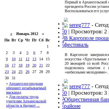
Первый в Архангельской 
президента России устано
Воспользоваться его усл
0
sereg777
- Сегод
1
0
| Просмотров: 2 
2
«
Январь 2012 »
3
В Каргополе прош
Пн
Вт
Ср
Чт
Пт
Сб
Вс
4
фестиваль
5
1
2
3
4
5
6
7
8
В Каргополе завершился
9
10
11
12
13
14
15
искусства «Хрустальные з
20 звонарей со всей Росс
16
17
18
19
20
21
22
поделились опытом с 
23
24
25
26
27
28
29
«небесными мелодиями».
30
31
»
Архангелогородцам
0
sereg777
- Сегод
обещают незабываемый
1
0
| Просмотров: 3 
маскарад
2
»
Для оплаты труда
3
Общественная бан
учителям Арханельской
4
районе
области в бюджет ...
5