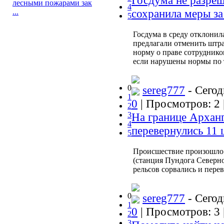
Госдума не разреш
лесными пожарами зак
4
сохранила меры за
...
5
Госдума в среду отклонил
предлагали отменить штра
норму о праве сотруднико
если нарушены нормы по 
0
sereg777
- Сегод
1
0
| Просмотров: 2 
2
3
На границе Арханг
4
перевернулись 11 
5
Происшествие произошло 
(станция Пундога Северно
рельсов сорвались и пере
0
sereg777
- Сегод
1
0
| Просмотров: 3 
2
3