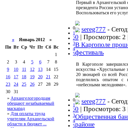
Первый в Архангельской 
президента России устано
Воспользоваться его усл
0
sereg777
- Сегод
1
0
| Просмотров: 2 
2
«
Январь 2012 »
3
В Каргополе прош
Пн
Вт
Ср
Чт
Пт
Сб
Вс
4
фестиваль
5
1
2
3
4
5
6
7
8
В Каргополе завершился
9
10
11
12
13
14
15
искусства «Хрустальные з
20 звонарей со всей Росс
16
17
18
19
20
21
22
поделились опытом с 
23
24
25
26
27
28
29
«небесными мелодиями».
30
31
»
Архангелогородцам
0
sereg777
- Сегод
обещают незабываемый
1
0
| Просмотров: 3 
маскарад
2
»
Для оплаты труда
3
Общественная бан
учителям Арханельской
4
районе
области в бюджет ...
5