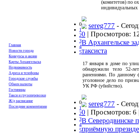
(комитетов) по о
индивидуальных 
0
sereg777
- Сегод
1
0
| Просмотров: 12
2
3
В Архангельске за
Главная
4
таксиста
Новости города
5
Конкурсы и акции
Карты Архангельска
17 января в доме по ули
Недвижимость
обнаружили тело 52-ле
Адреса и телефоны
ранениями. По данному 
Городские службы
уголовное дело по призна
Обмен валюты
УК РФ (убийство).
Гостиницы
Такси и грузоперевозки
Ж/д расписание
0
sereg777
- Сегод
Последние комментарии
1
0
| Просмотров: 6 
2
3
В Северодвинске 
4
приёмную президе
5