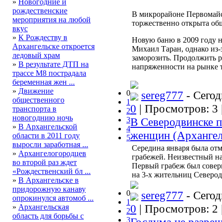
»
Новогодние и
рождественские
В микрорайоне Первомайс
мероприятия на любой
торжественно открыта общ
вкус
»
К Рождеству в
Новую баню в 2009 году 
Архангельске откроется
Михаил Таран, однако из-
ледовый храм
заморозить. Продолжить 
»
В результате ДТП на
напряженности на рынке т
трассе М8 пострадала
беременная жен ...
»
Движение
0
sereg777
- Сегод
общественного
1
0
| Просмотров: 3 
транспорта в
2
новогоднию ночь
3
В Северодвинске п
»
В Архангельской
4
женщин (Архангел
области в 2011 году
5
выросли заработная ...
Середина января была отм
»
Архангелогородцев
грабежей. Неизвестный н
во второй раз ждет
Первый грабеж был соверш
«Рождественский бл ...
на 3-х жительниц Северод
»
В Архангельске в
придорожную канаву
0
sereg777
- Сегод
опрокинулся автомоб ...
1
0
| Просмотров: 2 
»
Архангельская
2
область для борьбы с
3