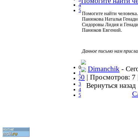
Помогите найти ч
4
5
Помогите найти человека.
Панюкова Наталья Генади
Сидоровы Лидия и Генадий
Панюков Евгений.
Данное письмо нам присла
0
Dimanchik
- Сег
1
0
| Просмотров: 7 
2
3
Вернуться назад
4
С
5