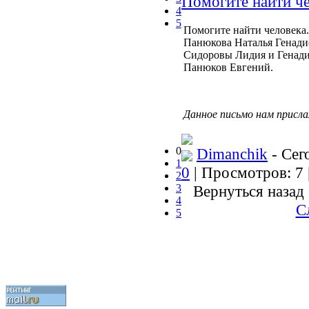
Помогите найти ч
4
5
Помогите найти человека.
Панюкова Наталья Генади
Сидоровы Лидия и Генадий
Панюков Евгений.
Данное письмо нам присла
0
Dimanchik
- Сег
1
0
| Просмотров: 7 
2
3
Вернуться назад
4
С
5