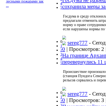
Госдума не разреш
лесными пожарами зак
4
сохранила меры за
...
5
Госдума в среду отклонил
предлагали отменить штра
норму о праве сотруднико
если нарушены нормы по 
0
sereg777
- Сегод
1
0
| Просмотров: 2 
2
3
На границе Арханг
4
перевернулись 11 
5
Происшествие произошло 
(станция Пундога Северно
рельсов сорвались и пере
0
sereg777
- Сегод
1
0
| Просмотров: 3 
2
3