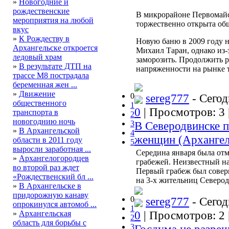
»
Новогодние и
рождественские
В микрорайоне Первомайс
мероприятия на любой
торжественно открыта общ
вкус
»
К Рождеству в
Новую баню в 2009 году 
Архангельске откроется
Михаил Таран, однако из-
ледовый храм
заморозить. Продолжить 
»
В результате ДТП на
напряженности на рынке т
трассе М8 пострадала
беременная жен ...
»
Движение
0
sereg777
- Сегод
общественного
1
0
| Просмотров: 3 
транспорта в
2
новогоднию ночь
3
В Северодвинске п
»
В Архангельской
4
женщин (Архангел
области в 2011 году
5
выросли заработная ...
Середина января была отм
»
Архангелогородцев
грабежей. Неизвестный н
во второй раз ждет
Первый грабеж был соверш
«Рождественский бл ...
на 3-х жительниц Северод
»
В Архангельске в
придорожную канаву
0
sereg777
- Сегод
опрокинулся автомоб ...
1
0
| Просмотров: 2 
»
Архангельская
2
область для борьбы с
3