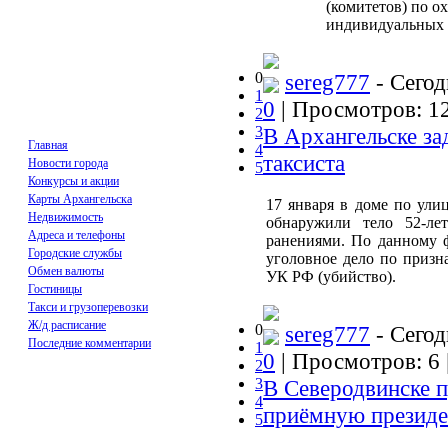
(комитетов) по о
индивидуальных 
0
sereg777
- Сегод
1
0
| Просмотров: 12
2
3
В Архангельске за
Главная
4
таксиста
Новости города
5
Конкурсы и акции
Карты Архангельска
17 января в доме по ули
Недвижимость
обнаружили тело 52-ле
Адреса и телефоны
ранениями. По данному 
Городские службы
уголовное дело по призна
Обмен валюты
УК РФ (убийство).
Гостиницы
Такси и грузоперевозки
Ж/д расписание
0
sereg777
- Сегод
Последние комментарии
1
0
| Просмотров: 6 
2
3
В Северодвинске 
4
приёмную президе
5