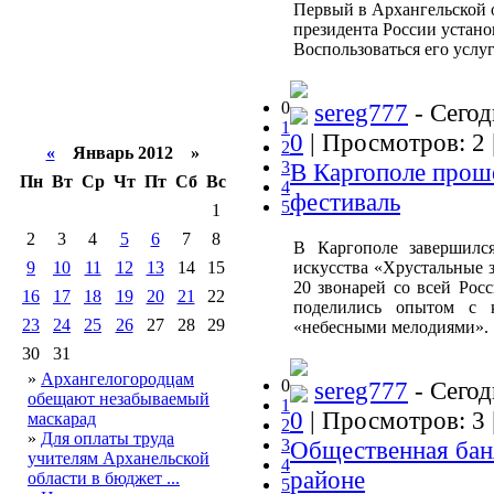
Первый в Архангельской 
президента России устано
Воспользоваться его усл
0
sereg777
- Сегод
1
0
| Просмотров: 2 
2
«
Январь 2012 »
3
В Каргополе прош
Пн
Вт
Ср
Чт
Пт
Сб
Вс
4
фестиваль
5
1
2
3
4
5
6
7
8
В Каргополе завершился
9
10
11
12
13
14
15
искусства «Хрустальные з
20 звонарей со всей Росс
16
17
18
19
20
21
22
поделились опытом с 
23
24
25
26
27
28
29
«небесными мелодиями».
30
31
»
Архангелогородцам
0
sereg777
- Сегод
обещают незабываемый
1
0
| Просмотров: 3 
маскарад
2
»
Для оплаты труда
3
Общественная бан
учителям Арханельской
4
районе
области в бюджет ...
5