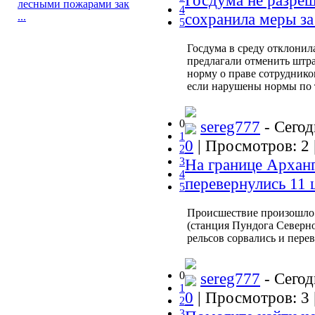
Госдума не разреш
лесными пожарами зак
4
сохранила меры за
...
5
Госдума в среду отклонил
предлагали отменить штра
норму о праве сотруднико
если нарушены нормы по 
0
sereg777
- Сегод
1
0
| Просмотров: 2 
2
3
На границе Арханг
4
перевернулись 11 
5
Происшествие произошло 
(станция Пундога Северно
рельсов сорвались и пере
0
sereg777
- Сегод
1
0
| Просмотров: 3 
2
3