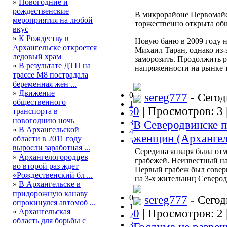
»
Новогодние и
рождественские
В микрорайоне Первомайс
мероприятия на любой
торжественно открыта общ
вкус
»
К Рождеству в
Новую баню в 2009 году 
Архангельске откроется
Михаил Таран, однако из-
ледовый храм
заморозить. Продолжить 
»
В результате ДТП на
напряженности на рынке т
трассе М8 пострадала
беременная жен ...
»
Движение
0
sereg777
- Сегод
общественного
1
0
| Просмотров: 3 
транспорта в
2
новогоднию ночь
3
В Северодвинске п
»
В Архангельской
4
женщин (Архангел
области в 2011 году
5
выросли заработная ...
Середина января была отм
»
Архангелогородцев
грабежей. Неизвестный н
во второй раз ждет
Первый грабеж был соверш
«Рождественский бл ...
на 3-х жительниц Северод
»
В Архангельске в
придорожную канаву
0
sereg777
- Сегод
опрокинулся автомоб ...
1
0
| Просмотров: 2 
»
Архангельская
2
область для борьбы с
3