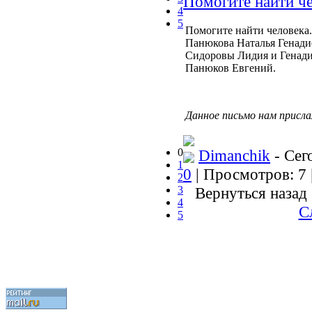
Помогите найти ч
4
5
Помогите найти человека.
Панюкова Наталья Генади
Сидоровы Лидия и Генадий
Панюков Евгений.
Данное письмо нам присла
0
Dimanchik
- Сег
1
0
| Просмотров: 7 
2
3
Вернуться назад
4
С
5