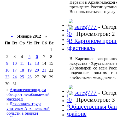
Первый в Архангельской 
президента России устано
Воспользоваться его усл
0
sereg777
- Сегод
1
0
| Просмотров: 2 
2
«
Январь 2012 »
3
В Каргополе прош
Пн
Вт
Ср
Чт
Пт
Сб
Вс
4
фестиваль
5
1
2
3
4
5
6
7
8
В Каргополе завершился
9
10
11
12
13
14
15
искусства «Хрустальные з
20 звонарей со всей Росс
16
17
18
19
20
21
22
поделились опытом с 
23
24
25
26
27
28
29
«небесными мелодиями».
30
31
»
Архангелогородцам
0
sereg777
- Сегод
обещают незабываемый
1
0
| Просмотров: 3 
маскарад
2
»
Для оплаты труда
3
Общественная бан
учителям Арханельской
4
районе
области в бюджет ...
5