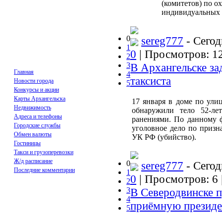
(комитетов) по о
индивидуальных 
0
sereg777
- Сегод
1
0
| Просмотров: 12
2
3
В Архангельске за
Главная
4
таксиста
Новости города
5
Конкурсы и акции
Карты Архангельска
17 января в доме по ули
Недвижимость
обнаружили тело 52-ле
Адреса и телефоны
ранениями. По данному 
Городские службы
уголовное дело по призна
Обмен валюты
УК РФ (убийство).
Гостиницы
Такси и грузоперевозки
Ж/д расписание
0
sereg777
- Сегод
Последние комментарии
1
0
| Просмотров: 6 
2
3
В Северодвинске 
4
приёмную президе
5