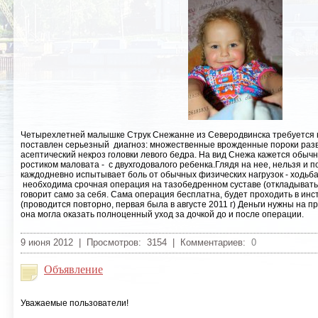
Четырехлетней малышке Струк Снежанне из Северодвинска требуется 
поставлен серьезный диагноз: множественные врожденные пороки разв
асептический некроз головки левого бедра. На вид Снежа кажется обыч
ростиком маловата - с двухгодовалого ребенка.Глядя на нее, нельзя и п
каждодневно испытывает боль от обычных физических нагрузок - ходьба,
необходима срочная операция на тазобедренном суставе (откладывать 
говорит само за себя. Сама операция бесплатна, будет проходить в инст
(проводится повторно, первая была в августе 2011 г) Деньги нужны на 
она могла оказать полноценный уход за дочкой до и после операции.
9 июня 2012 | Просмотров: 3154 | Комментариев:
0
Объявление
Уважаемые пользователи!