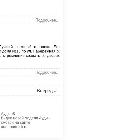
Подробнее...
Лучший снежный городок». Его
и дома №13 по ул. Набережная р.
о стремление создать во дворах
Подробнее...
Вперед »
Ауди а8
Видео новой модели Ауди -
смотри на сайте
audi-podolsk.ru