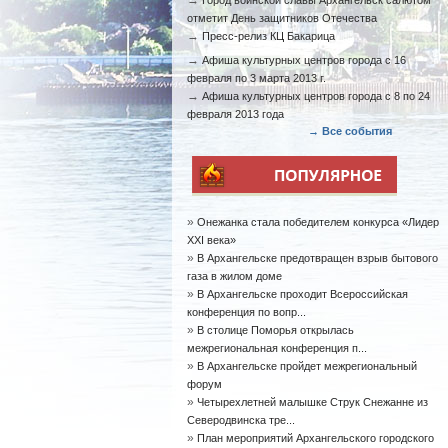
→
Город воинской славы Архангельск салютом
отметит День защитников Отечества
→
Пресс-релиз КЦ Бакарица
→
Афиша культурных центров города с 16
февраля по 3 марта 2013 г.
→
Афиша культурных центров города с 8 по 24
февраля 2013 года
→ Все события
»
Онежанка стала победителем конкурса «Лидер
XXI века»
»
В Архангельске предотвращен взрыв бытового
газа в жилом доме
»
В Архангельске проходит Всероссийская
конференция по вопр...
»
В столице Поморья открылась
межрегиональная конференция п...
»
В Архангельске пройдет межрегиональный
форум
»
Четырехлетней малышке Струк Снежанне из
Северодвинска тре...
»
План мероприятий Архангельского городского