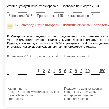
Афиша культурных центров города с 16 февраля по 3 марта 2013 г.
18 февраля 2013 | Просмотров: 145 | Комментариев:
0
В Северодвинске выбрали «Лучший снежный городок»
В Северодвинске подвели итоги традиционного смотра-конкурса «
участниками стали трудовые коллективы управляющих компаний, жител
Кудьма, а также педагоги школы №24 и учащиеся ПУ-1. Всеми двигал
многоквартирных домов условия для активного детского отдыха.
8 февраля 2013 | Просмотров: 90 | Комментариев:
0
1
2
3
4
5
6
7
8
9
10
...
450
Картинг центр
Подарок на день рождения
Новости центра Журнал об отдыхе в
Советы по уходу. Сеть
Санкт-Петербурге
подарочных отделов.
arena-gp.ru
luxpodarok.com.ua