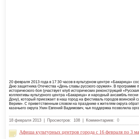
20 февраля 2013 года в 17:30 часов в культурном центре «Бакарица» с
Дню защитника Отечества «День славы русского оружия». В программе 
исторического боя (участвует клуб исторических реконструкций «Русская 
коллективы культурного центра «Бакарица» и народный ансамбль песни и
Дону), который приезжает в наш город на фестиваль городов воинской 
Верим». С приветственным словом на празднике к жителям округа обра
казачьего округа Ухин Евгений Вадимович, чья поддержка позволила ор
18 февраля 2013 | Просмотров: 108 | Комментариев:
0
Афиша культурных центров города с 16 февраля по 3 мар