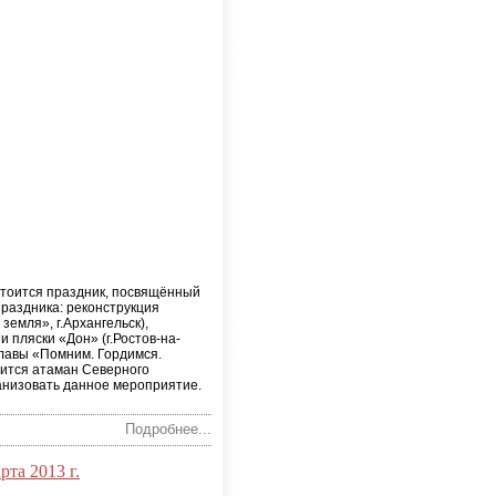
остоится праздник, посвящённый
праздника: реконструкция
земля», г.Архангельск),
 пляски «Дон» (г.Ростов-на-
славы «Помним. Гордимся.
тится атаман Северного
ганизовать данное мероприятие.
Подробнее...
та 2013 г.