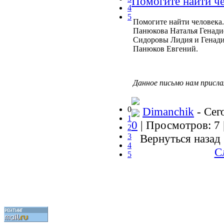
Помогите найти ч
4
5
Помогите найти человека.
Панюкова Наталья Генади
Сидоровы Лидия и Генадий
Панюков Евгений.
Данное письмо нам присла
0
Dimanchik
- Сег
1
0
| Просмотров: 7 
2
3
Вернуться назад
4
С
5