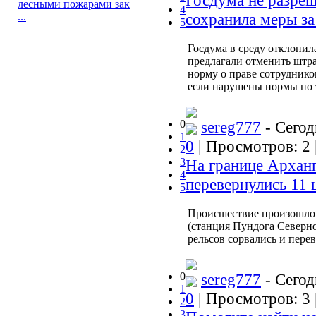
Госдума не разреш
лесными пожарами зак
4
сохранила меры за
...
5
Госдума в среду отклонил
предлагали отменить штра
норму о праве сотруднико
если нарушены нормы по 
0
sereg777
- Сегод
1
0
| Просмотров: 2 
2
3
На границе Арханг
4
перевернулись 11 
5
Происшествие произошло 
(станция Пундога Северно
рельсов сорвались и пере
0
sereg777
- Сегод
1
0
| Просмотров: 3 
2
3