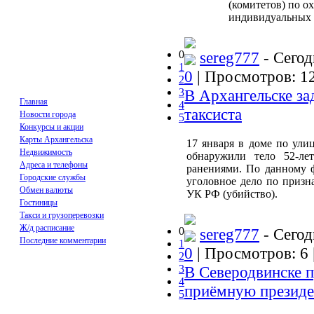
(комитетов) по о
индивидуальных 
0
sereg777
- Сегод
1
0
| Просмотров: 12
2
3
В Архангельске за
Главная
4
таксиста
Новости города
5
Конкурсы и акции
Карты Архангельска
17 января в доме по ули
Недвижимость
обнаружили тело 52-ле
Адреса и телефоны
ранениями. По данному 
Городские службы
уголовное дело по призна
Обмен валюты
УК РФ (убийство).
Гостиницы
Такси и грузоперевозки
Ж/д расписание
0
sereg777
- Сегод
Последние комментарии
1
0
| Просмотров: 6 
2
3
В Северодвинске 
4
приёмную президе
5