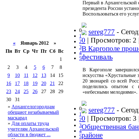
Первый в Архангельской 
президента России устано
Воспользоваться его усл
0
sereg777
- Сегод
1
0
| Просмотров: 2 
2
«
Январь 2012 »
3
В Каргополе прош
Пн
Вт
Ср
Чт
Пт
Сб
Вс
4
фестиваль
5
1
2
3
4
5
6
7
8
В Каргополе завершился
9
10
11
12
13
14
15
искусства «Хрустальные з
20 звонарей со всей Росс
16
17
18
19
20
21
22
поделились опытом с 
23
24
25
26
27
28
29
«небесными мелодиями».
30
31
»
Архангелогородцам
0
sereg777
- Сегод
обещают незабываемый
1
0
| Просмотров: 3 
маскарад
2
»
Для оплаты труда
3
Общественная бан
учителям Арханельской
4
районе
области в бюджет ...
5