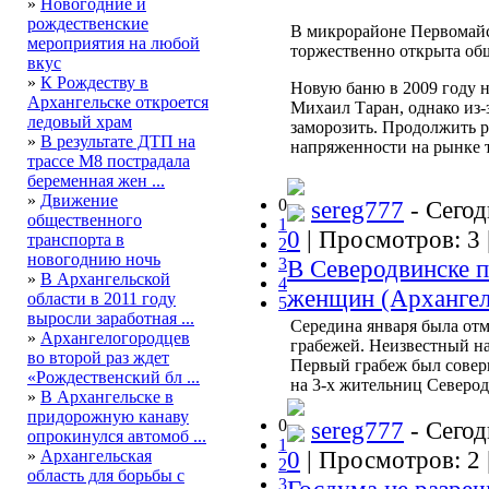
»
Новогодние и
рождественские
В микрорайоне Первомайс
мероприятия на любой
торжественно открыта общ
вкус
»
К Рождеству в
Новую баню в 2009 году 
Архангельске откроется
Михаил Таран, однако из-
ледовый храм
заморозить. Продолжить 
»
В результате ДТП на
напряженности на рынке т
трассе М8 пострадала
беременная жен ...
»
Движение
0
sereg777
- Сегод
общественного
1
0
| Просмотров: 3 
транспорта в
2
новогоднию ночь
3
В Северодвинске п
»
В Архангельской
4
женщин (Архангел
области в 2011 году
5
выросли заработная ...
Середина января была отм
»
Архангелогородцев
грабежей. Неизвестный н
во второй раз ждет
Первый грабеж был соверш
«Рождественский бл ...
на 3-х жительниц Северод
»
В Архангельске в
придорожную канаву
0
sereg777
- Сегод
опрокинулся автомоб ...
1
0
| Просмотров: 2 
»
Архангельская
2
область для борьбы с
3