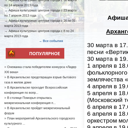
→
Афиша культурных центров города с 30 марта
по 14 апреля 2013 года
→
Афиша культурных центров города с 23 марта
по 7 апреля 2013 года
Афиша
→
Афиша культурных центров города с 16 по 31
марта 2013 года
Арханг
→
Афиша культурных центров города с 8 по 24
марта 2013 года
→ Все события
30 марта в 17
песни «Верти
30 марта в 19
1 апреля в 18
»
Онежанка стала победителем конкурса «Лидер
фольклорного
XXI века»
»
В Архангельске предотвращен взрыв бытового
землячества 
газа в жилом доме
4 апреля в 19
»
В Архангельске проходит Всероссийская
5 апреля в 18
конференция по вопр...
»
В столице Поморья открылась
(Московский т
межрегиональная конференция п...
6 апреля в 17
»
В Архангельске пройдет межрегиональный
6 апреля в 18
форум
»
План мероприятий Архангельского городского
оркестром мо
культурного ...
9 апреля в 19