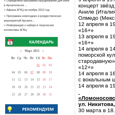
»
Определена программа празднования Дня ВМФ
концерт звёзд
в Архангельске ...
»
Афиша АГКЦ на ноябрь 2012 год
Аниле (Италия
»
Программа новогодних и рождественских
Олмедо (Мекс
мероприятий Арханге...
12 апреля в 1
»
Информация о наборе в творческие
«16+»
коллективы АГКЦ
13 апреля в 1
«16+»
14 апреля в 1
«
Март 2013
»
поморской ку
Вт
Ср
Чт
Пт
Сб
Вс
Пн
стародавную»
01
02
03
«12+»
14 апреля в 1
04
05
06
07
08
09
10
с вокальным 
11
12
13
14
15
16
17
14 апреля
в
1
18
19
20
21
22
23
24
25
26
27
28
29
30
31
«Ломоносовс
ул. Никитова,
30 марта в 18