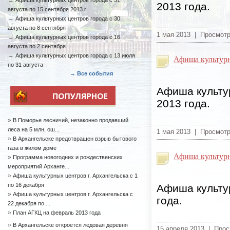
→
Афиша культурных центров города с 31
2013 года.
августа по 15 сентября 2013 г.
→
Афиша культурных центров города с 30
августа по 8 сентября
1 мая 2013 | Просмот
→
Афиша культурных центров города с 16
августа по 2 сентября
→
Афиша культурных центров города с 13 июля
Афиша культурн
по 31 августа
→ Все события
Афиша культур
2013 года.
»
В Поморье лесничий, незаконно продавший
леса на 5 млн, ош...
1 мая 2013 | Просмот
»
В Архангельске предотвращен взрыв бытового
газа в жилом доме
Афиша культурн
»
Программа новогодних и рождественских
мероприятий Арханге...
»
Афиша культурных центров г. Архангельска с 1
по 16 декабря
Афиша культур
»
Афиша культурных центров г. Архангельска с
года.
22 декабря по ...
»
План АГКЦ на февраль 2013 года
»
В Архангельске откроется ледовая деревня
15 апреля 2013 | Про