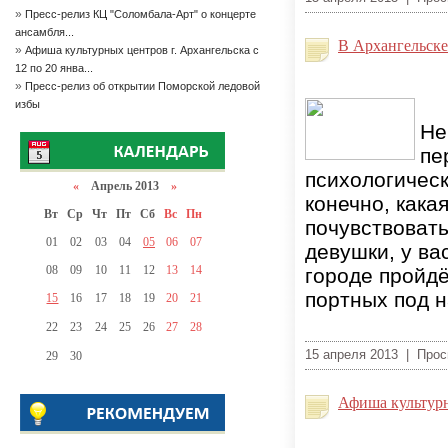
»
Пресс-релиз КЦ "Соломбала-Арт" о концерте
ансамбля...
В Архангельске
»
Афиша культурных центров г. Архангельска с
12 по 20 янва...
»
Пресс-релиз об открытии Поморской ледовой
избы
Не
пе
психологическ
«
Апрель 2013
»
конечно, кака
Вт
Ср
Чт
Пт
Сб
Вс
Пн
почувствовать
01
02
03
04
05
06
07
девушки, у ва
08
09
10
11
12
13
14
городе пройд
портных под 
15
16
17
18
19
20
21
22
23
24
25
26
27
28
15 апреля 2013 | Про
29
30
Афиша культурн