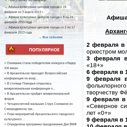
→
Пресс-релиз КЦ Бакарица
→
Афиша культурных центров города с 16
февраля по 3 марта 2013 г.
Афиша
→
Афиша культурных центров города с 8 по 24
февраля 2013 года
→
Афиша культурных центров города со 2 по 17
Арханг
февраля 2013 года
→ Все события
2 февраля в 
оркестром мо
3 февраля в
»
Онежанка стала победителем конкурса «Лидер
«18+»
XXI века»
6 февраля в 
»
В Архангельске проходит Всероссийская
9 февраля в
конференция по вопр...
»
В столице Поморья открылась
фольклорного
межрегиональная конференция п...
творчеству Ф
»
В Архангельске пройдет межрегиональный
9 февраля в 
форум
»
Четырехлетней малышке Струк Снежанне из
«Северное си
Северодвинска тре...
лет «0+»
»
План мероприятий Архангельского городского
9 февраля в 
культурного ...
»
Определена программа празднования Дня ВМФ
10 февраля в