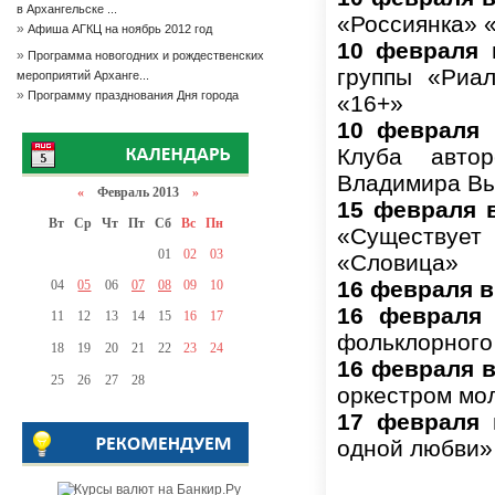
в Архангельске ...
«Россиянка» 
»
Афиша АГКЦ на ноябрь 2012 год
10 февраля 
»
Программа новогодних и рождественских
группы «Риал
мероприятий Арханге...
»
Программу празднования Дня города
«16+»
10 февраля 
Клуба автор
Владимира Вы
«
Февраль 2013
»
15 февраля 
Вт
Ср
Чт
Пт
Сб
Вс
Пн
«Существуе
01
02
03
«Словица»
16 февраля в 
04
05
06
07
08
09
10
16 февраля
11
12
13
14
15
16
17
фольклорного
18
19
20
21
22
23
24
16 февраля в
25
26
27
28
оркестром мо
17 февраля 
одной любви»