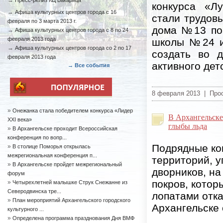
→
Пресс-релиз КЦ Бакарица
конкурса «Л
→
Афиша культурных центров города с 16
стали трудов
февраля по 3 марта 2013 г.
дома №13 по 
→
Афиша культурных центров города с 8 по 24
февраля 2013 года
школы №24 и
→
Афиша культурных центров города со 2 по 17
создать во 
февраля 2013 года
активного дет
→ Все события
8 февраля 2013 | Про
»
Онежанка стала победителем конкурса «Лидер
В Архангельске
XXI века»
глыбы льда
»
В Архангельске проходит Всероссийская
конференция по вопр...
Подрядные ко
»
В столице Поморья открылась
межрегиональная конференция п...
территорий, 
»
В Архангельске пройдет межрегиональный
дворников, н
форум
покров, котор
»
Четырехлетней малышке Струк Снежанне из
Северодвинска тре...
лопатами отк
»
План мероприятий Архангельского городского
Архангельске 
культурного ...
»
Определена программа празднования Дня ВМФ