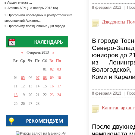
в Архангельске ...
8 февраля 2013 | Про
»
Афиша АГКЦ на ноябрь 2012 год
»
Программа новогодних и рождественских
мероприятий Арханге...
Дзюдоисты Помо
»
Программу празднования Дня города
В городе Тосн
Северо-Запа
«
Февраль 2013
»
юниоров до 21
Вт
Ср
Чт
Пт
Сб
Вс
Пн
из Ленингра
Вологодской,
01
02
03
Коми и Карели
04
05
06
07
08
09
10
11
12
13
14
15
16
17
8 февраля 2013 | Про
18
19
20
21
22
23
24
25
26
27
28
Капитан арханг
После двухне
чемпионата м