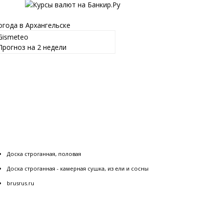
огода в Архангельске
Gismeteo
Прогноз на 2 недели
Доска строганная, половая
Доска строганная - камерная сушка, из ели и сосны
brusrus.ru