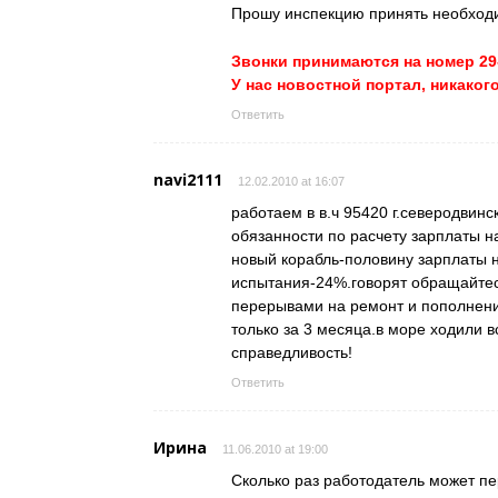
Прошу инспекцию принять необходи
Звонки принимаются на номер 29-0
У нас новостной портал, никаког
Ответить
navi2111
12.02.2010 at 16:07
работаем в в.ч 95420 г.северодвинск
обязанности по расчету зарплаты на
новый корабль-половину зарплаты 
испытания-24%.говорят обращайтесь
перерывами на ремонт и пополнение
только за 3 месяца.в море ходили в
справедливость!
Ответить
Ирина
11.06.2010 at 19:00
Сколько раз работодатель может пе