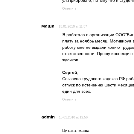
ул.Приорова 6, потому что я студен
Ответить
маша
15.01.2010 at 11:57
Я работала в организации ООО"Биг
плату за ноябрь месяц. Мотивируя э
работу мне не выдали копию трудов
ответственности. Прошу инспекцию
жуликов.
Сергей
,
Согласно трудового кодекса РФ ра
отпуск по истечению шести месяцев.
един для всех.
Ответить
admin
15.01.2010 at 12:56
Цитата: маша