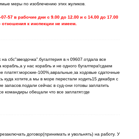
мые меры по изоблечению этих жуликов.
7-57 в рабочие дни с 9.00 до 12.00 и с 14.00 до 17.00
о отношения к инспекции не имеем.
 на сбс"звездочка".бугалтерия в.ч 09607.отдала все
 корабль,а у нас корабль и не одного бугалтера!сдаем
не платят:морские-100%,авральные,за ходовые сдаточные
 куда хотите,а мы в море перестали ходить15 декабря с
 запасов.подали сейчас в суд-они готовы заплатить
се командиры обещали что все заплатят.где
резаключать договор(принимать и увольнять) на работу. У