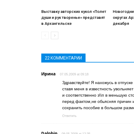
Выставку авторских кукол «Полет
Новогодние
души и рук творенье» представят
округах Ар
в Архангельске
декабря
22 КОММЕНТАРИИ
Ирина
07.05.2009 at 09:18
Здравствуйте! Я нахожусь в отпуске
ставя меня в известность увольняе
и соответственно з\\п в меньшую с
перед фактом,не обьясняя причин и
сохранить пособие в большом разме
Ответить
Dalphin
09.05.2009 at 12:35