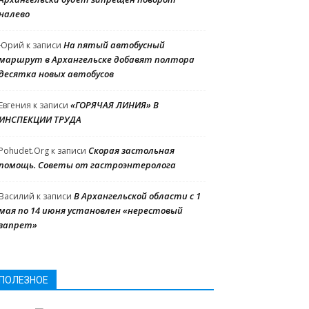
налево
На пятый автобусный
Юрий
к записи
маршрут в Архангельске добавят полтора
десятка новых автобусов
«ГОРЯЧАЯ ЛИНИЯ» В
Евгения
к записи
ИНСПЕКЦИИ ТРУДА
Скорая застольная
Pohudet.Org
к записи
помощь. Советы от гастроэнтеролога
В Архангельской области с 1
Василий
к записи
мая по 14 июня установлен «нерестовый
запрет»
ПОЛЕЗНОЕ