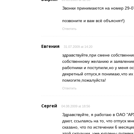
Звонки принимаются на номер 29-07-
позвоните и вам всё объяснят!)
Ответить
Евгения
31.07.2009 at 14:20
здравствуйте,при смене собственни
собственному желанию и заявление
работники и поступили,но у меня о
декретный отпуск,я понимаю,что их
помогите,пожалуйста!
Ответить
Сергей
04.08.2009 at 18:56
Здравствуйте, я работаю в ОАО "АРХ
дают, ссылаясь на то, что отпуск м
сказано, что по истечении 6 месяце
этой ситуации, уже куплены путевки