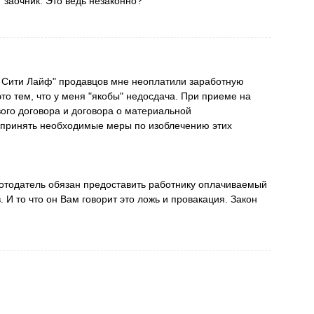
т заочник. Это ведь незаконно?
 Сити Лайф" продавцов мне неоплатили заработную
то тем, что у меня "якобы" недосдача. При приеме на
ого договора и договора о материальной
 принять необходимые меры по изоблечению этих
ботодатель обязан предоставить работнику оплачиваемый
 И то что он Вам говорит это ложь и провакация. Закон