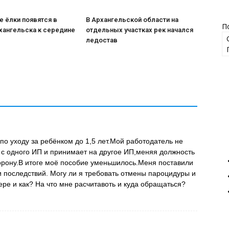
 ёлки появятся в
В Архангельской области на
П
хангельска к середине
отдельных участках рек начался
ледостав
 по уходу за ребёнком до 1,5 лет.Мой работодатель не
т с одного ИП и принимает на другое ИП,меняя должность
торону.В итоге моё пособие уменьшилось.Меня поставили
 последствий. Могу ли я требовать отмены пароцидуры и
ре и как? На что мне расчитавоть и куда обращаться?