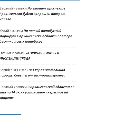
На главном проспекте
Василий
к записи
Архангельска будет запрещён поворот
налево
На пятый автобусный
Юрий
к записи
маршрут в Архангельске добавят полтора
десятка новых автобусов
«ГОРЯЧАЯ ЛИНИЯ» В
Евгения
к записи
ИНСПЕКЦИИ ТРУДА
Скорая застольная
Pohudet.Org
к записи
помощь. Советы от гастроэнтеролога
В Архангельской области с 1
Василий
к записи
мая по 14 июня установлен «нерестовый
запрет»