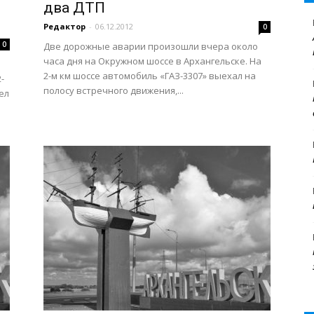
два ДТП
Редактор
-
06.12.2012
0
0
Две дорожные аварии произошли вчера около
часа дня на Окружном шоссе в Архангельске. На
2-м км шоссе автомобиль «ГАЗ-3307» выехал на
-
полосу встречного движения,...
ел