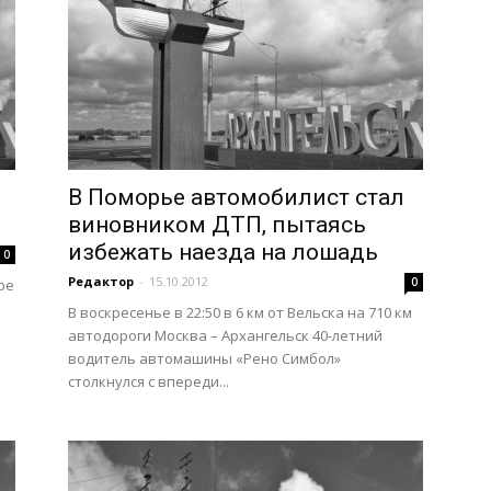
В Поморье автомобилист стал
виновником ДТП, пытаясь
избежать наезда на лошадь
0
Редактор
-
15.10.2012
0
ре
В воскресенье в 22:50 в 6 км от Вельска на 710 км
автодороги Москва – Архангельск 40-летний
водитель автомашины «Рено Симбол»
столкнулся с впереди...