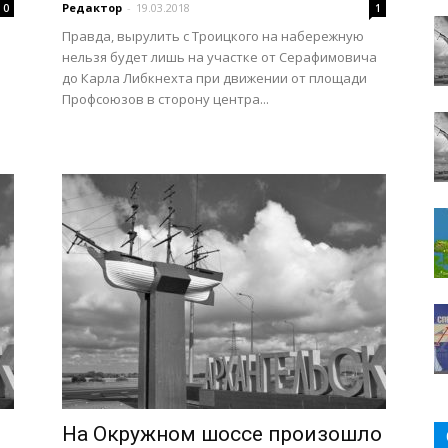
Редактор
-
19.03.2018
0
1
Правда, вырулить с Троицкого на набережную
нельзя будет лишь на участке от Серафимовича
до Карла Либкнехта при движении от площади
Профсоюзов в сторону центра...
На Окружном шоссе произошло